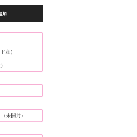
追加
）
ンド産）
産）
月（未開封）