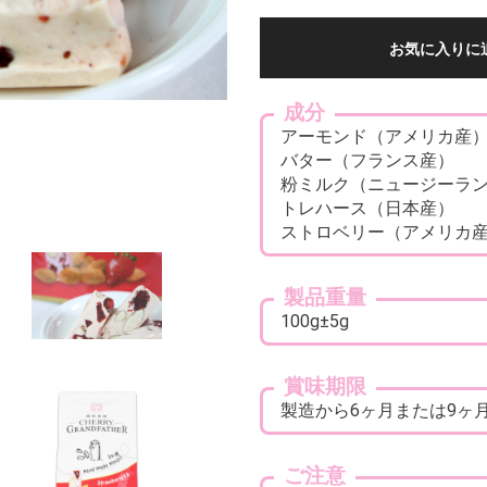
お気に入りに
成分
アーモンド（アメリカ産
バター（フランス産）
粉ミルク（ニュージーラ
トレハース（日本産）
ストロベリー（アメリカ
製品重量
100g±5g
賞味期限
製造から6ヶ月または9ヶ
ご注意
お買い物を続ける
カートへ進む